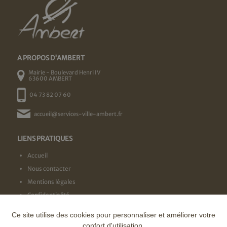
A PROPOS D'AMBERT
Mairie - Boulevard Henri IV
63600 AMBERT
04 73 82 07 60
accueil@services-ville-ambert.fr
LIENS PRATIQUES
Accueil
Nous contacter
Mentions légales
Confidentialité
Ce site utilise des cookies pour personnaliser et améliorer votre
NOS LABELS
confort d'utilisation.