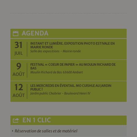
AGENDA
31
INSTANT ET LUMIÈRE. EXPOSITION PHOTO ESTIVALE EN
MAIRIE RONDE
Salle des expositions - Mairie ronde
JUIL
9
FESTIVAL « COEUR DE PAPIER » AU MOULIN RICHARD DE
BAS
Moulin Richard de Bas 63600 Ambert
AOÛT
12
LES MERCREDIS EN ÉVENTAIL. MO CUISHLE AU JARDIN
PUBLIC !
Jardin public Chabrier - Boulevard Henri IV
AOÛT
EN 1 CLIC
Réservation de salles et de matériel