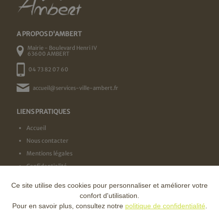
A PROPOS D'AMBERT
Mairie - Boulevard Henri IV
63600 AMBERT
04 73 82 07 60
accueil@services-ville-ambert.fr
LIENS PRATIQUES
Accueil
Nous contacter
Mentions légales
Confidentialité
Ce site utilise des cookies pour personnaliser et améliorer votre
NOS LABELS
confort d'utilisation.
Pour en savoir plus, consultez notre
politique de confidentialité
.