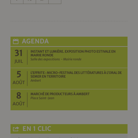
AGENDA
31
INSTANT ET LUMIÈRE. EXPOSITION PHOTO ESTIVALE EN
MAIRIE RONDE
Salle des expositions - Mairie ronde
JUIL
5
L’EFFRITE : MICRO-FESTIVAL DES LITTÉRATURES À L’ORAL DE
SEMER EN TERRITOIRE
Ambert
AOÛT
8
MARCHÉ DE PRODUCTEURS À AMBERT
Place Saint-Jean
AOÛT
EN 1 CLIC