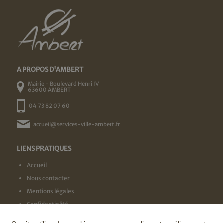
A PROPOS D'AMBERT
Mairie - Boulevard Henri IV
63600 AMBERT
04 73 82 07 60
accueil@services-ville-ambert.fr
LIENS PRATIQUES
Accueil
Nous contacter
Mentions légales
Confidentialité