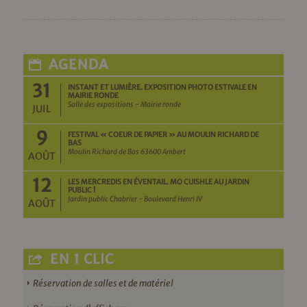
AGENDA
31
INSTANT ET LUMIÈRE. EXPOSITION PHOTO ESTIVALE EN
MAIRIE RONDE
Salle des expositions - Mairie ronde
JUIL
9
FESTIVAL « COEUR DE PAPIER » AU MOULIN RICHARD DE
BAS
Moulin Richard de Bas 63600 Ambert
AOÛT
12
LES MERCREDIS EN ÉVENTAIL. MO CUISHLE AU JARDIN
PUBLIC !
Jardin public Chabrier - Boulevard Henri IV
AOÛT
EN 1 CLIC
Réservation de salles et de matériel