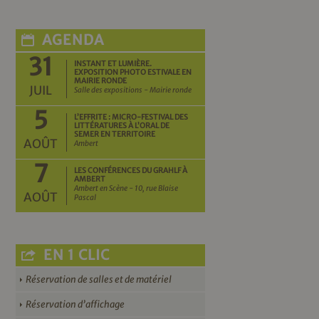
AGENDA
31
INSTANT ET LUMIÈRE.
EXPOSITION PHOTO ESTIVALE EN
MAIRIE RONDE
JUIL
Salle des expositions - Mairie ronde
5
L’EFFRITE : MICRO-FESTIVAL DES
LITTÉRATURES À L’ORAL DE
SEMER EN TERRITOIRE
AOÛT
Ambert
7
LES CONFÉRENCES DU GRAHLF À
AMBERT
Ambert en Scène - 10, rue Blaise
AOÛT
Pascal
EN 1 CLIC
Réservation de salles et de matériel
Réservation d’affichage