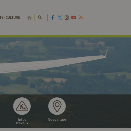
RETOUR
TS-CULTURE
À
L'ACCUEIL
Infos
Nous situer
travaux