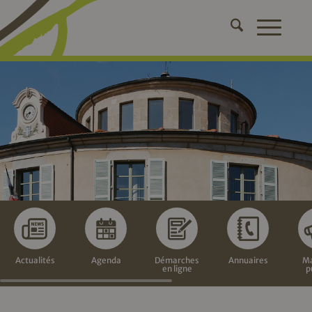
Actualités
Agenda
Démarches
Annuaires
Ma
en ligne
p