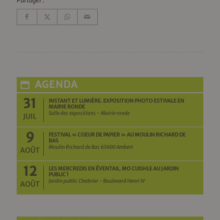
Partager :
AGENDA
31
INSTANT ET LUMIÈRE. EXPOSITION PHOTO ESTIVALE EN
MAIRIE RONDE
Salle des expositions - Mairie ronde
JUIL
9
FESTIVAL « COEUR DE PAPIER » AU MOULIN RICHARD DE
BAS
Moulin Richard de Bas 63600 Ambert
AOÛT
12
LES MERCREDIS EN ÉVENTAIL. MO CUISHLE AU JARDIN
PUBLIC !
Jardin public Chabrier - Boulevard Henri IV
AOÛT