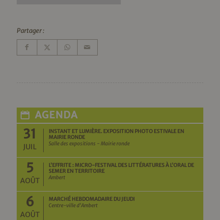
Partager :
AGENDA
31
INSTANT ET LUMIÈRE. EXPOSITION PHOTO ESTIVALE EN
MAIRIE RONDE
Salle des expositions - Mairie ronde
JUIL
5
L’EFFRITE : MICRO-FESTIVAL DES LITTÉRATURES À L’ORAL DE
SEMER EN TERRITOIRE
Ambert
AOÛT
6
MARCHÉ HEBDOMADAIRE DU JEUDI
Centre-ville d'Ambert
AOÛT