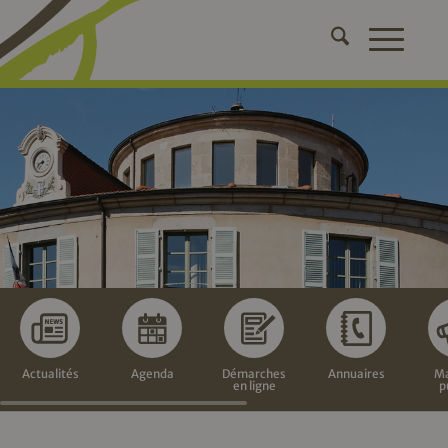
Actualités
Agenda
Démarches
Annuaires
Ma
en ligne
p