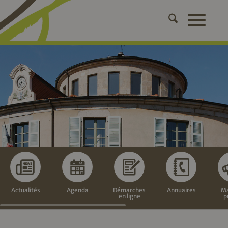
Actualités
Agenda
Démarches
Annuaires
Ma
en ligne
p