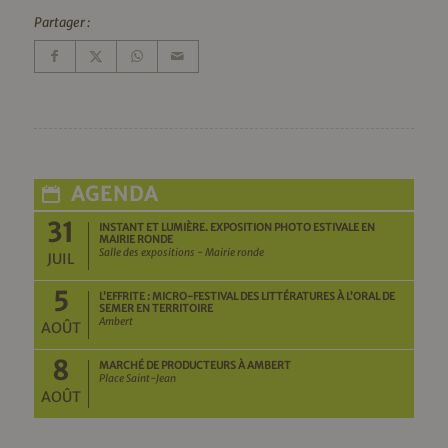
Partager :
AGENDA
31
INSTANT ET LUMIÈRE. EXPOSITION PHOTO ESTIVALE EN
MAIRIE RONDE
Salle des expositions - Mairie ronde
JUIL
5
L’EFFRITE : MICRO-FESTIVAL DES LITTÉRATURES À L’ORAL DE
SEMER EN TERRITOIRE
Ambert
AOÛT
8
MARCHÉ DE PRODUCTEURS À AMBERT
Place Saint-Jean
AOÛT