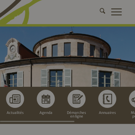
Actualités
Agenda
Démarches
Annuaires
Ma
en ligne
p