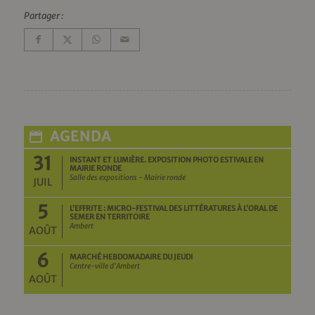
Partager :
AGENDA
31
INSTANT ET LUMIÈRE. EXPOSITION PHOTO ESTIVALE EN
MAIRIE RONDE
Salle des expositions - Mairie ronde
JUIL
5
L’EFFRITE : MICRO-FESTIVAL DES LITTÉRATURES À L’ORAL DE
SEMER EN TERRITOIRE
Ambert
AOÛT
6
MARCHÉ HEBDOMADAIRE DU JEUDI
Centre-ville d'Ambert
AOÛT