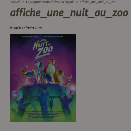
Accueil
>
Le programme du cinéma La Façade
>
affiche_une_nuit_au_zoo
affiche_une_nuit_au_zoo
Publié le 17 février 2025