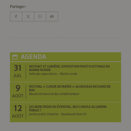
Partager :
AGENDA
31
INSTANT ET LUMIÈRE. EXPOSITION PHOTO ESTIVALE EN
MAIRIE RONDE
Salle des expositions - Mairie ronde
JUIL
9
FESTIVAL « COEUR DE PAPIER » AU MOULIN RICHARD DE
BAS
Moulin Richard de Bas 63600 Ambert
AOÛT
12
LES MERCREDIS EN ÉVENTAIL. MO CUISHLE AU JARDIN
PUBLIC !
Jardin public Chabrier - Boulevard Henri IV
AOÛT