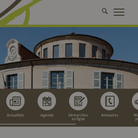
Actualités
Agenda
Démarches
Annuaires
Ma
en ligne
p