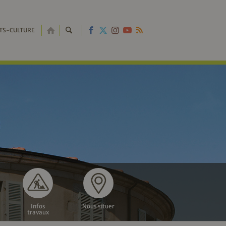
RETOUR
TS-CULTURE
À
L'ACCUEIL
Infos
Nous situer
travaux