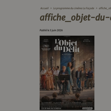
Accueil
>
Le programme du cinéma La Façade
>
affiche_o
affiche_objet-du-d
Publié le 3 juin 2026