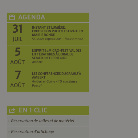
AGENDA
31
INSTANT ET LUMIÈRE.
EXPOSITION PHOTO ESTIVALE EN
MAIRIE RONDE
JUIL
Salle des expositions - Mairie ronde
5
L’EFFRITE : MICRO-FESTIVAL DES
LITTÉRATURES À L’ORAL DE
SEMER EN TERRITOIRE
AOÛT
Ambert
7
LES CONFÉRENCES DU GRAHLF À
AMBERT
Ambert en Scène - 10, rue Blaise
AOÛT
Pascal
EN 1 CLIC
Réservation de salles et de matériel
Réservation d’affichage