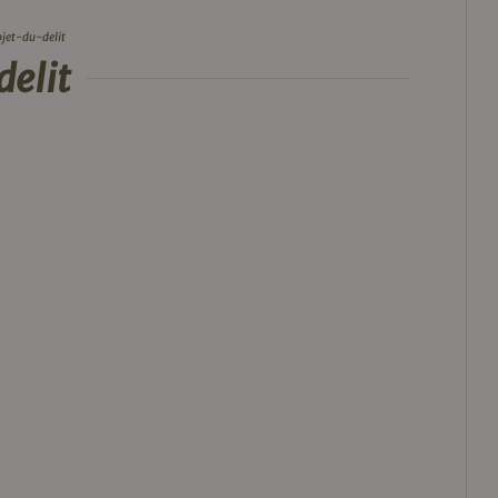
bjet-du-delit
elit