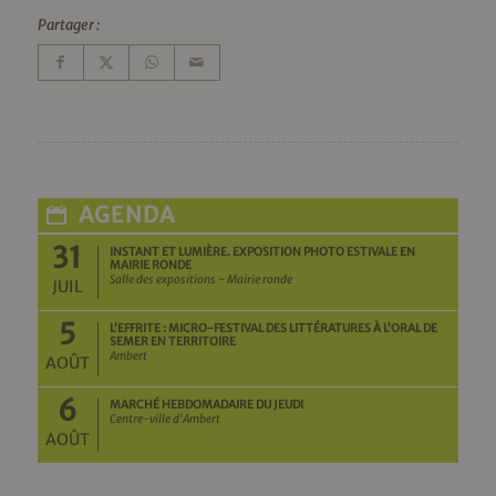
Partager :
AGENDA
31
INSTANT ET LUMIÈRE. EXPOSITION PHOTO ESTIVALE EN
MAIRIE RONDE
Salle des expositions - Mairie ronde
JUIL
5
L’EFFRITE : MICRO-FESTIVAL DES LITTÉRATURES À L’ORAL DE
SEMER EN TERRITOIRE
Ambert
AOÛT
6
MARCHÉ HEBDOMADAIRE DU JEUDI
Centre-ville d'Ambert
AOÛT