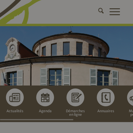
Actualités
Agenda
Démarches
Annuaires
Ma
en ligne
p