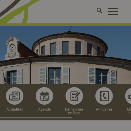
Actualités
Agenda
Démarches
Annuaires
Ma
en ligne
p