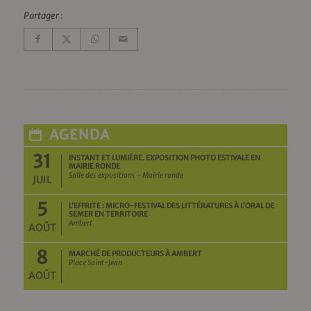
Partager :
AGENDA
31
INSTANT ET LUMIÈRE. EXPOSITION PHOTO ESTIVALE EN
MAIRIE RONDE
Salle des expositions - Mairie ronde
JUIL
5
L’EFFRITE : MICRO-FESTIVAL DES LITTÉRATURES À L’ORAL DE
SEMER EN TERRITOIRE
Ambert
AOÛT
8
MARCHÉ DE PRODUCTEURS À AMBERT
Place Saint-Jean
AOÛT