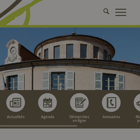
Actualités
Agenda
Démarches
Annuaires
Ma
en ligne
p