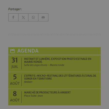
Partager :
AGENDA
31
INSTANT ET LUMIÈRE. EXPOSITION PHOTO ESTIVALE EN
MAIRIE RONDE
Salle des expositions - Mairie ronde
JUIL
5
L’EFFRITE : MICRO-FESTIVAL DES LITTÉRATURES À L’ORAL DE
SEMER EN TERRITOIRE
Ambert
AOÛT
8
MARCHÉ DE PRODUCTEURS À AMBERT
Place Saint-Jean
AOÛT