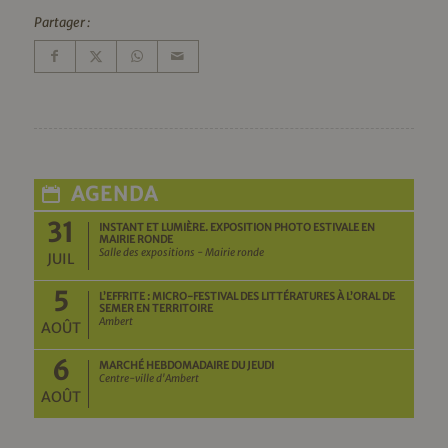
Partager :
AGENDA
31
INSTANT ET LUMIÈRE. EXPOSITION PHOTO ESTIVALE EN
MAIRIE RONDE
Salle des expositions - Mairie ronde
JUIL
5
L’EFFRITE : MICRO-FESTIVAL DES LITTÉRATURES À L’ORAL DE
SEMER EN TERRITOIRE
Ambert
AOÛT
6
MARCHÉ HEBDOMADAIRE DU JEUDI
Centre-ville d'Ambert
AOÛT