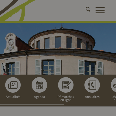
Actualités
Agenda
Démarches
Annuaires
Ma
en ligne
p