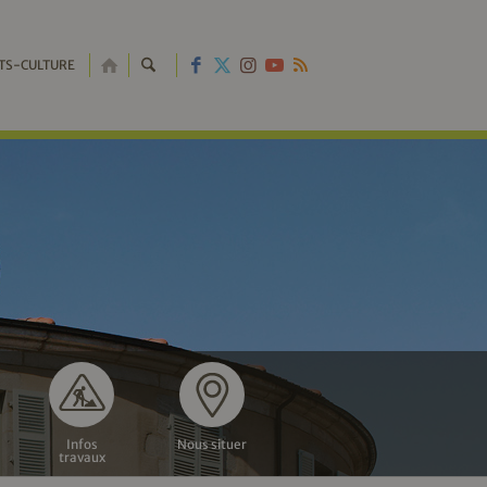
RETOUR
TS-CULTURE
À
L'ACCUEIL
Infos
Nous situer
travaux