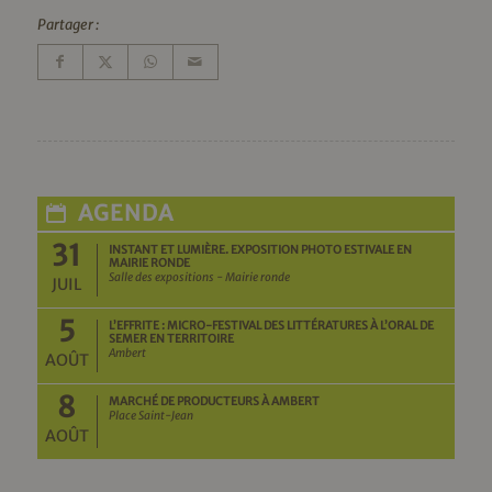
Partager :
AGENDA
31
INSTANT ET LUMIÈRE. EXPOSITION PHOTO ESTIVALE EN
MAIRIE RONDE
Salle des expositions - Mairie ronde
JUIL
5
L’EFFRITE : MICRO-FESTIVAL DES LITTÉRATURES À L’ORAL DE
SEMER EN TERRITOIRE
Ambert
AOÛT
8
MARCHÉ DE PRODUCTEURS À AMBERT
Place Saint-Jean
AOÛT