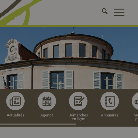
Actualités
Agenda
Démarches
Annuaires
Ma
en ligne
p