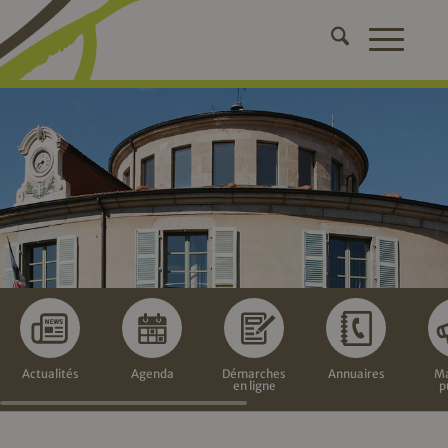
Actualités
Agenda
Démarches
Annuaires
Ma
en ligne
p