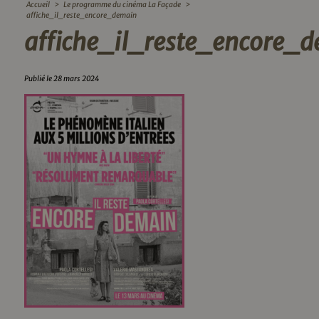
Accueil
>
Le programme du cinéma La Façade
>
affiche_il_reste_encore_demain
affiche_il_reste_encore_
Publié le 28 mars 2024