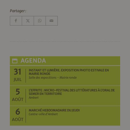
Partager :
AGENDA
31
INSTANT ET LUMIÈRE. EXPOSITION PHOTO ESTIVALE EN
MAIRIE RONDE
Salle des expositions - Mairie ronde
JUIL
5
L’EFFRITE : MICRO-FESTIVAL DES LITTÉRATURES À L’ORAL DE
SEMER EN TERRITOIRE
Ambert
AOÛT
6
MARCHÉ HEBDOMADAIRE DU JEUDI
Centre-ville d'Ambert
AOÛT