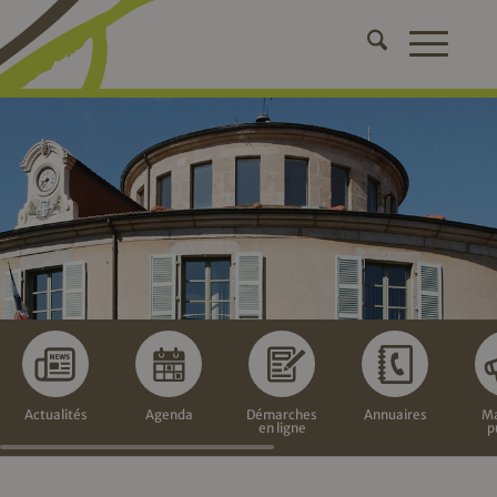
Actualités
Agenda
Démarches
Annuaires
Ma
en ligne
p