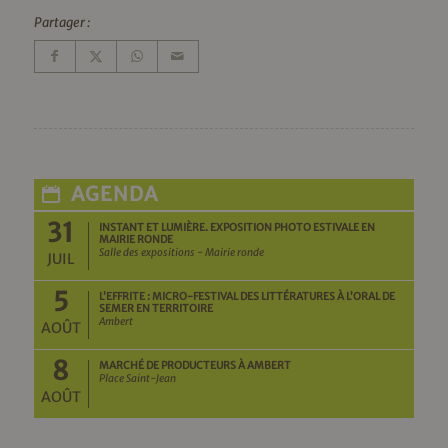
Partager :
AGENDA
31
INSTANT ET LUMIÈRE. EXPOSITION PHOTO ESTIVALE EN
MAIRIE RONDE
Salle des expositions - Mairie ronde
JUIL
5
L’EFFRITE : MICRO-FESTIVAL DES LITTÉRATURES À L’ORAL DE
SEMER EN TERRITOIRE
Ambert
AOÛT
8
MARCHÉ DE PRODUCTEURS À AMBERT
Place Saint-Jean
AOÛT