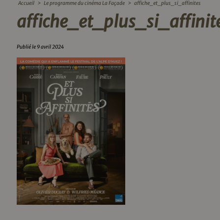
Accueil
>
Le programme du cinéma La Façade
>
affiche_et_plus_si_affinites
affiche_et_plus_si_affinit
Publié le 9 avril 2024