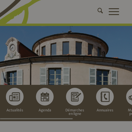
Actualités
Agenda
Démarches
Annuaires
Ma
en ligne
p