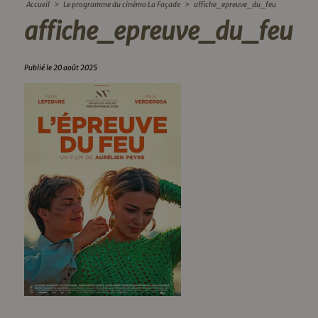
Accueil
>
Le programme du cinéma La Façade
>
affiche_epreuve_du_feu
affiche_epreuve_du_feu
Publié le 20 août 2025