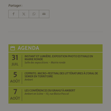
Partager :
AGENDA
31
INSTANT ET LUMIÈRE. EXPOSITION PHOTO ESTIVALE EN
MAIRIE RONDE
Salle des expositions - Mairie ronde
JUIL
5
L’EFFRITE : MICRO-FESTIVAL DES LITTÉRATURES À L’ORAL DE
SEMER EN TERRITOIRE
Ambert
AOÛT
7
LES CONFÉRENCES DU GRAHLF À AMBERT
Ambert en Scène - 10, rue Blaise Pascal
AOÛT