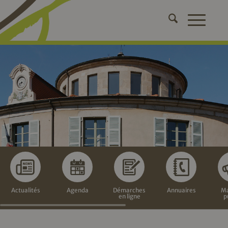
Actualités
Agenda
Démarches
Annuaires
Ma
en ligne
p