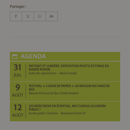
Partager :
AGENDA
31
INSTANT ET LUMIÈRE. EXPOSITION PHOTO ESTIVALE EN
MAIRIE RONDE
Salle des expositions - Mairie ronde
JUIL
9
FESTIVAL « COEUR DE PAPIER » AU MOULIN RICHARD DE
BAS
Moulin Richard de Bas 63600 Ambert
AOÛT
12
LES MERCREDIS EN ÉVENTAIL. MO CUISHLE AU JARDIN
PUBLIC !
Jardin public Chabrier - Boulevard Henri IV
AOÛT