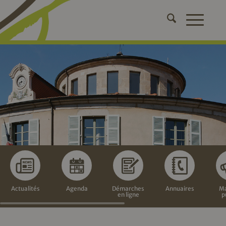
Actualités
Agenda
Démarches
Annuaires
Ma
en ligne
p