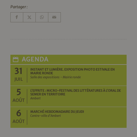
Partager :
AGENDA
31
INSTANT ET LUMIÈRE. EXPOSITION PHOTO ESTIVALE EN
MAIRIE RONDE
Salle des expositions - Mairie ronde
JUIL
5
L’EFFRITE : MICRO-FESTIVAL DES LITTÉRATURES À L’ORAL DE
SEMER EN TERRITOIRE
Ambert
AOÛT
6
MARCHÉ HEBDOMADAIRE DU JEUDI
Centre-ville d'Ambert
AOÛT