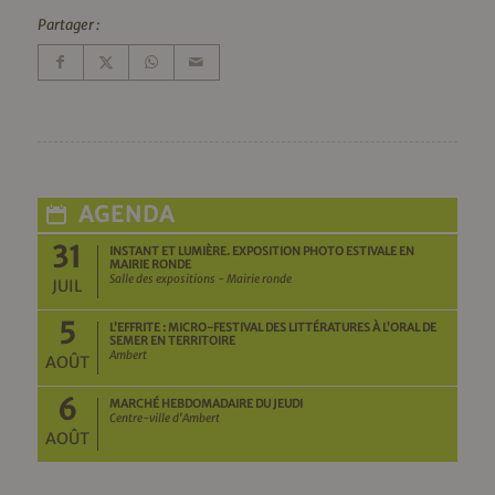
Partager :
AGENDA
31
INSTANT ET LUMIÈRE. EXPOSITION PHOTO ESTIVALE EN
MAIRIE RONDE
Salle des expositions - Mairie ronde
JUIL
5
L’EFFRITE : MICRO-FESTIVAL DES LITTÉRATURES À L’ORAL DE
SEMER EN TERRITOIRE
Ambert
AOÛT
6
MARCHÉ HEBDOMADAIRE DU JEUDI
Centre-ville d'Ambert
AOÛT