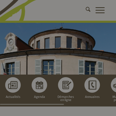
Actualités
Agenda
Démarches
Annuaires
Ma
en ligne
p