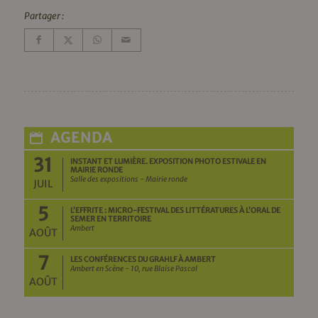
Partager :
AGENDA
31
INSTANT ET LUMIÈRE. EXPOSITION PHOTO ESTIVALE EN
MAIRIE RONDE
Salle des expositions - Mairie ronde
JUIL
5
L’EFFRITE : MICRO-FESTIVAL DES LITTÉRATURES À L’ORAL DE
SEMER EN TERRITOIRE
Ambert
AOÛT
7
LES CONFÉRENCES DU GRAHLF À AMBERT
Ambert en Scène - 10, rue Blaise Pascal
AOÛT