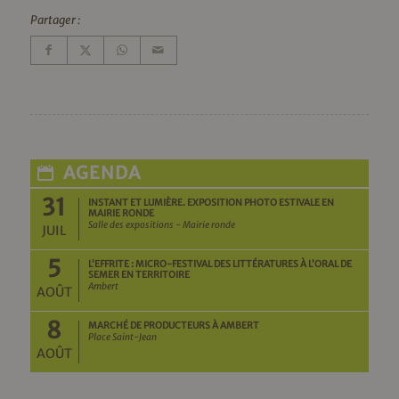
Partager :
AGENDA
31
INSTANT ET LUMIÈRE. EXPOSITION PHOTO ESTIVALE EN
MAIRIE RONDE
Salle des expositions - Mairie ronde
JUIL
5
L’EFFRITE : MICRO-FESTIVAL DES LITTÉRATURES À L’ORAL DE
SEMER EN TERRITOIRE
Ambert
AOÛT
8
MARCHÉ DE PRODUCTEURS À AMBERT
Place Saint-Jean
AOÛT