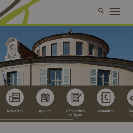
Actualités
Agenda
Démarches
Annuaires
Ma
en ligne
p