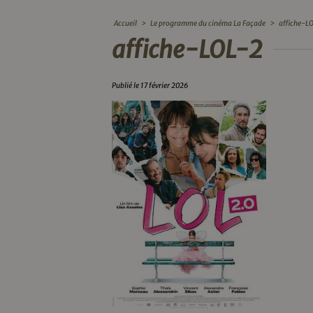
Accueil
>
Le programme du cinéma La Façade
>
affiche-L
affiche-LOL-2
Publié le 17 février 2026