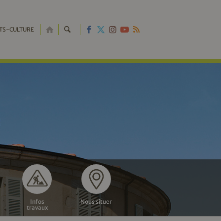
RETOUR
TS-CULTURE
À
L'ACCUEIL
Infos
Nous situer
travaux