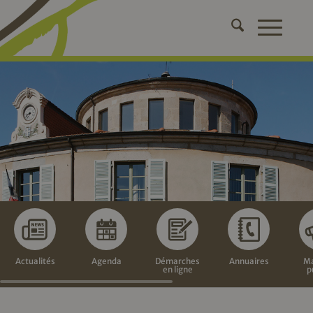
Actualités
Agenda
Démarches
Annuaires
Ma
en ligne
p