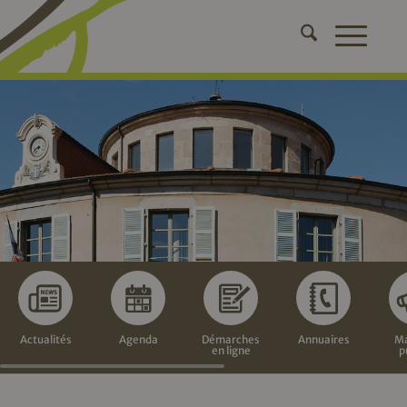
Actualités
Agenda
Démarches
Annuaires
Ma
en ligne
p