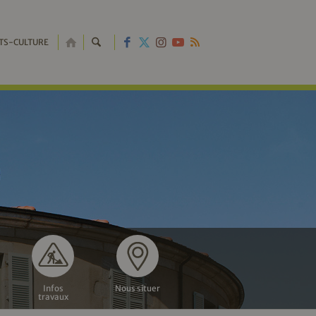
RETOUR
TS-CULTURE
À
L'ACCUEIL
Infos
Nous situer
travaux