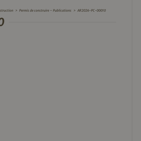
struction
>
Permis de construire – Publications
>
AR2026-PC-00010
0