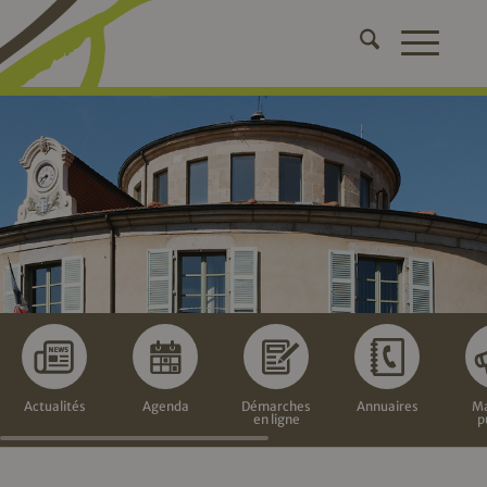
Actualités
Agenda
Démarches
Annuaires
Ma
en ligne
p