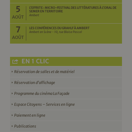
5
L’EFFRITE : MICRO-FESTIVAL DES LITTÉRATURES À L’ORAL DE
SEMER EN TERRITOIRE
Ambert
AOÛT
7
LES CONFÉRENCES DU GRAHLF À AMBERT
Ambert en Scène - 10, rue Blaise Pascal
AOÛT
EN 1 CLIC
Réservation de salles et de matériel
Réservation d’affichage
Programme du cinéma La Façade
Espace Citoyens – Services en ligne
Paiement en ligne
Publications