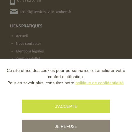
04 73 82 07 60
accueil@services-ville-ambert.fr
LIENS PRATIQUES
Accueil
Nous contacter
Mentions légales
Confidentialité
Ce site utilise des cookies pour personnaliser et améliorer votre
NOS LABELS
confort d'utilisation.
Pour en savoir plus, consultez notre
politique de confidentialité
.
NOS FINANCEURS
J'ACCEPTE
JE REFUSE