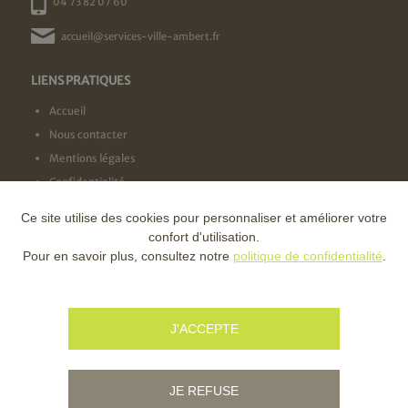
04 73 82 07 60
accueil@services-ville-ambert.fr
LIENS PRATIQUES
Accueil
Nous contacter
Mentions légales
Confidentialité
Ce site utilise des cookies pour personnaliser et améliorer votre
NOS LABELS
confort d'utilisation.
Pour en savoir plus, consultez notre
politique de confidentialité
.
NOS FINANCEURS
J'ACCEPTE
JE REFUSE