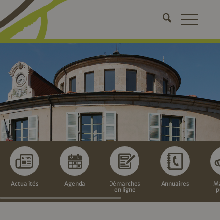
Actualités
Agenda
Démarches
Annuaires
Ma
en ligne
p