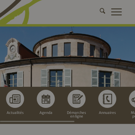
Actualités
Agenda
Démarches
Annuaires
Ma
en ligne
p