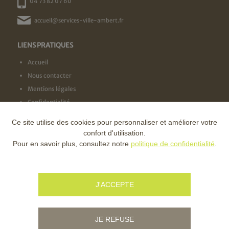
04 73 82 07 60
accueil@services-ville-ambert.fr
LIENS PRATIQUES
Accueil
Nous contacter
Mentions légales
Confidentialité
Ce site utilise des cookies pour personnaliser et améliorer votre
NOS LABELS
confort d'utilisation.
Pour en savoir plus, consultez notre
politique de confidentialité
.
NOS FINANCEURS
J'ACCEPTE
JE REFUSE