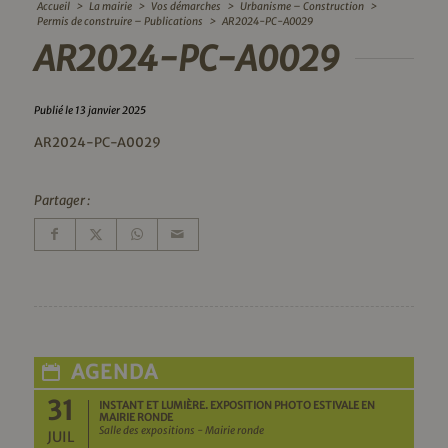
Accueil
>
La mairie
>
Vos démarches
>
Urbanisme – Construction
>
Permis de construire – Publications
>
AR2024-PC-A0029
AR2024-PC-A0029
Publié le 13 janvier 2025
AR2024-PC-A0029
Partager :
AGENDA
31
INSTANT ET LUMIÈRE. EXPOSITION PHOTO ESTIVALE EN
MAIRIE RONDE
Salle des expositions - Mairie ronde
JUIL