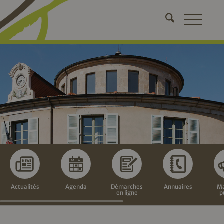
Actualités
Agenda
Démarches
Annuaires
Ma
en ligne
p