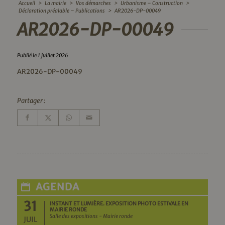
Accueil
>
La mairie
>
Vos démarches
>
Urbanisme – Construction
>
Déclaration préalable – Publications
>
AR2026-DP-00049
AR2026-DP-00049
Publié le 1 juillet 2026
AR2026-DP-00049
Partager :
AGENDA
31
INSTANT ET LUMIÈRE. EXPOSITION PHOTO ESTIVALE EN
MAIRIE RONDE
Salle des expositions - Mairie ronde
JUIL