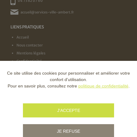
04 73 82 07 60
accueil@services-ville-ambert.fr
LIENS PRATIQUES
Accueil
Nous contacter
Mentions légales
Confidentialité
Ce site utilise des cookies pour personnaliser et améliorer votre
NOS LABELS
confort d'utilisation.
Pour en savoir plus, consultez notre
politique de confidentialité
.
NOS FINANCEURS
J'ACCEPTE
JE REFUSE