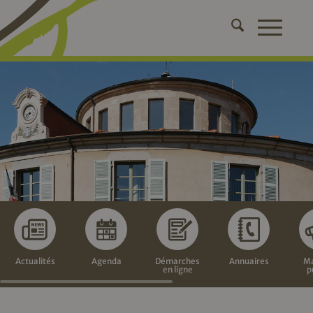
Actualités
Agenda
Démarches
Annuaires
Ma
en ligne
p