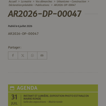
Accueil
>
La mairie
>
Vos démarches
>
Urbanisme – Construction
>
Déclaration préalable – Publications
>
AR2026-DP-00047
AR2026-DP-00047
Publié le 6 juillet 2026
AR2026-DP-00047
Partager :
AGENDA
31
INSTANT ET LUMIÈRE. EXPOSITION PHOTO ESTIVALE EN
MAIRIE RONDE
Salle des expositions - Mairie ronde
JUIL