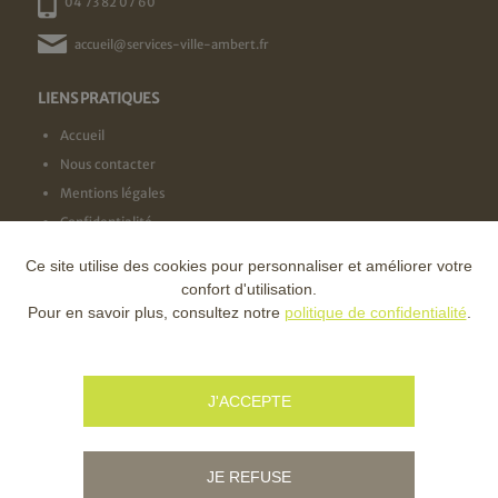
04 73 82 07 60
accueil@services-ville-ambert.fr
LIENS PRATIQUES
Accueil
Nous contacter
Mentions légales
Confidentialité
Ce site utilise des cookies pour personnaliser et améliorer votre
NOS LABELS
confort d'utilisation.
Pour en savoir plus, consultez notre
politique de confidentialité
.
NOS FINANCEURS
J'ACCEPTE
JE REFUSE