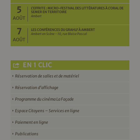
5
L’EFFRITE : MICRO-FESTIVAL DES LITTÉRATURES À L’ORAL DE
SEMER EN TERRITOIRE
Ambert
AOÛT
7
LES CONFÉRENCES DU GRAHLF À AMBERT
Ambert en Scène - 10, rue Blaise Pascal
AOÛT
EN 1 CLIC
Réservation de salles et de matériel
Réservation d’affichage
Programme du cinéma La Façade
Espace Citoyens – Services en ligne
Paiement en ligne
Publications