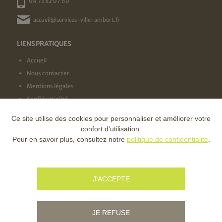
04 73 82 07 60
accueil@services-ville-ambert.fr
LIENS PRATIQUES
Accueil
Nous contacter
Mentions légales
Confidentialité
Ce site utilise des cookies pour personnaliser et améliorer votre
NOS LABELS
confort d'utilisation.
Pour en savoir plus, consultez notre
politique de confidentialité
.
NOS FINANCEURS
J'ACCEPTE
JE REFUSE