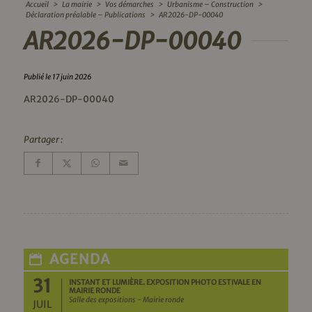
Accueil
>
La mairie
>
Vos démarches
>
Urbanisme – Construction
>
Déclaration préalable – Publications
>
AR2026-DP-00040
AR2026-DP-00040
Publié le 17 juin 2026
AR2026-DP-00040
Partager :
AGENDA
31
INSTANT ET LUMIÈRE. EXPOSITION PHOTO ESTIVALE EN
MAIRIE RONDE
Salle des expositions - Mairie ronde
JUIL