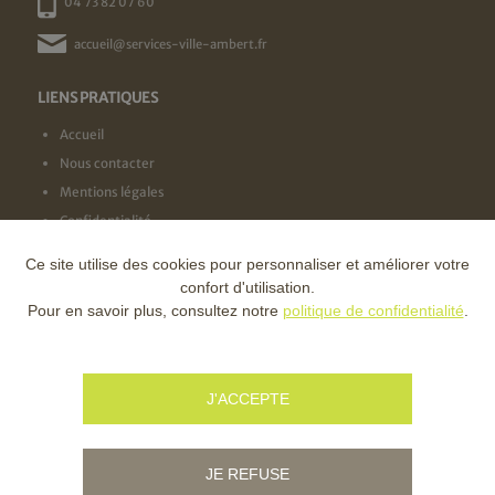
04 73 82 07 60
accueil@services-ville-ambert.fr
LIENS PRATIQUES
Accueil
Nous contacter
Mentions légales
Confidentialité
Ce site utilise des cookies pour personnaliser et améliorer votre
NOS LABELS
confort d'utilisation.
Pour en savoir plus, consultez notre
politique de confidentialité
.
NOS FINANCEURS
J'ACCEPTE
JE REFUSE