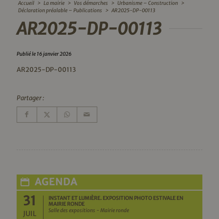
Accueil
>
La mairie
>
Vos démarches
>
Urbanisme – Construction
>
Déclaration préalable – Publications
>
AR2025-DP-00113
AR2025-DP-00113
Publié le 16 janvier 2026
AR2025-DP-00113
Partager :
AGENDA
31
INSTANT ET LUMIÈRE. EXPOSITION PHOTO ESTIVALE EN
MAIRIE RONDE
Salle des expositions - Mairie ronde
JUIL