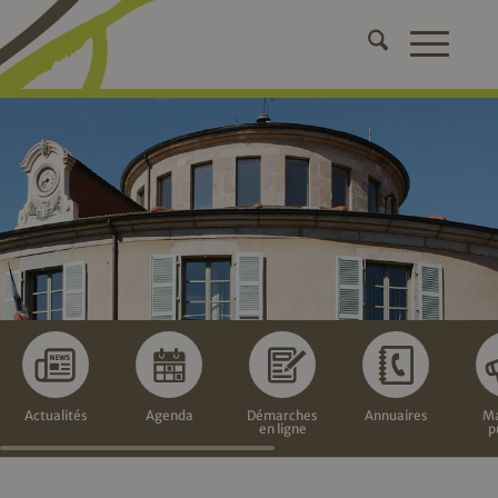
Actualités
Agenda
Démarches
Annuaires
Ma
en ligne
p