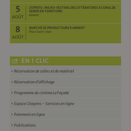
5
L’EFFRITE : MICRO-FESTIVAL DES LITTÉRATURES À L’ORAL DE
SEMER EN TERRITOIRE
Ambert
AOÛT
8
MARCHÉ DE PRODUCTEURS À AMBERT
Place Saint-Jean
AOÛT
EN 1 CLIC
Réservation de salles et de matériel
Réservation d’affichage
Programme du cinéma La Façade
Espace Citoyens – Services en ligne
Paiement en ligne
Publications