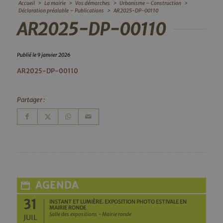
Accueil
>
La mairie
>
Vos démarches
>
Urbanisme – Construction
>
Déclaration préalable – Publications
>
AR2025-DP-00110
AR2025-DP-00110
Publié le 9 janvier 2026
AR2025-DP-00110
Partager :
AGENDA
31
INSTANT ET LUMIÈRE. EXPOSITION PHOTO ESTIVALE EN
MAIRIE RONDE
Salle des expositions - Mairie ronde
JUIL