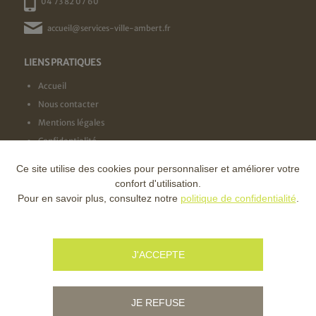
04 73 82 07 60
accueil@services-ville-ambert.fr
LIENS PRATIQUES
Accueil
Nous contacter
Mentions légales
Confidentialité
Ce site utilise des cookies pour personnaliser et améliorer votre
NOS LABELS
confort d'utilisation.
Pour en savoir plus, consultez notre
politique de confidentialité
.
NOS FINANCEURS
J'ACCEPTE
JE REFUSE