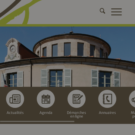
Actualités
Agenda
Démarches
Annuaires
Ma
en ligne
p