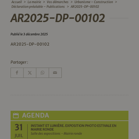
Accueil
>
La mairie
>
Vos démarches
>
Urbanisme – Construction
>
Déclaration préalable – Publications
>
AR2025-DP-00102
AR2025-DP-00102
Publié le 3 décembre 2025
AR2025-DP-00102
Partager :
AGENDA
31
INSTANT ET LUMIÈRE. EXPOSITION PHOTO ESTIVALE EN
MAIRIE RONDE
Salle des expositions - Mairie ronde
JUIL