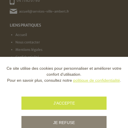
04 73 82 07 60
accueil@services-ville-ambert.fr
LIENS PRATIQUES
Accueil
Nous contacter
Mentions légales
Confidentialité
Ce site utilise des cookies pour personnaliser et améliorer votre
NOS LABELS
confort d'utilisation.
Pour en savoir plus, consultez notre
politique de confidentialité
.
NOS FINANCEURS
J'ACCEPTE
JE REFUSE