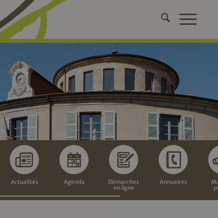
Actualités
Agenda
Démarches
Annuaires
Ma
en ligne
p