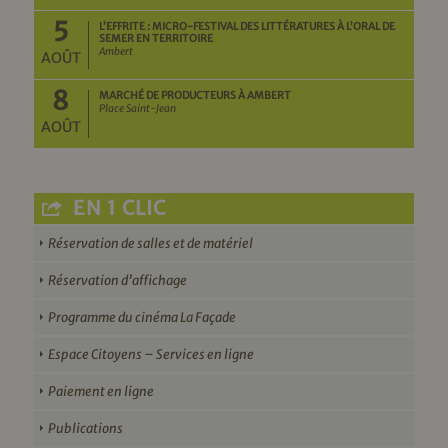
5
L’EFFRITE : MICRO-FESTIVAL DES LITTÉRATURES À L’ORAL DE
SEMER EN TERRITOIRE
Ambert
AOÛT
8
MARCHÉ DE PRODUCTEURS À AMBERT
Place Saint-Jean
AOÛT
EN 1 CLIC
Réservation de salles et de matériel
Réservation d’affichage
Programme du cinéma La Façade
Espace Citoyens – Services en ligne
Paiement en ligne
Publications