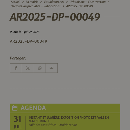
Accueil
>
La mairie
>
Vos démarches
>
Urbanisme – Construction
>
Déclaration préalable – Publications
>
AR2025-DP-00049
AR2025-DP-00049
Publié le 3 juillet 2025
AR2025-DP-00049
Partager :
AGENDA
31
INSTANT ET LUMIÈRE. EXPOSITION PHOTO ESTIVALE EN
MAIRIE RONDE
Salle des expositions - Mairie ronde
JUIL