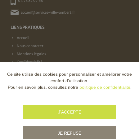
04 73 82 07 60
accueil@services-ville-ambert.fr
LIENS PRATIQUES
Accueil
Nous contacter
Mentions légales
Confidentialité
Ce site utilise des cookies pour personnaliser et améliorer votre
NOS LABELS
confort d'utilisation.
Pour en savoir plus, consultez notre
politique de confidentialité
.
NOS FINANCEURS
J'ACCEPTE
JE REFUSE