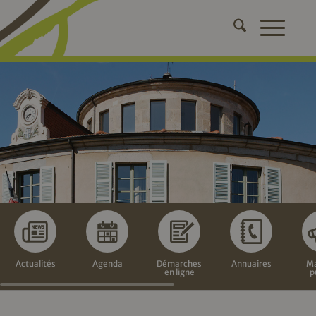
Actualités
Agenda
Démarches
Annuaires
Ma
en ligne
p