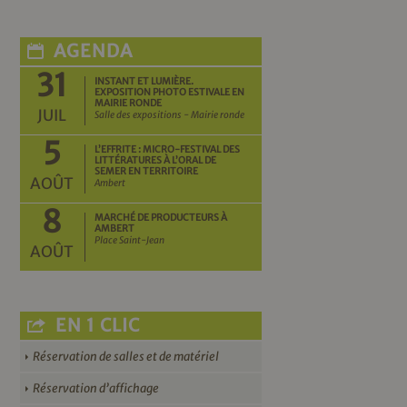
AGENDA
31
INSTANT ET LUMIÈRE.
EXPOSITION PHOTO ESTIVALE EN
MAIRIE RONDE
JUIL
Salle des expositions - Mairie ronde
5
L’EFFRITE : MICRO-FESTIVAL DES
LITTÉRATURES À L’ORAL DE
SEMER EN TERRITOIRE
AOÛT
Ambert
8
MARCHÉ DE PRODUCTEURS À
AMBERT
Place Saint-Jean
AOÛT
EN 1 CLIC
Réservation de salles et de matériel
Réservation d’affichage