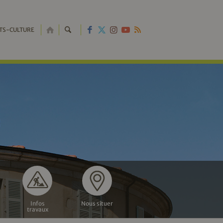
RETOUR
TS-CULTURE
À
L'ACCUEIL
Infos
Nous situer
travaux