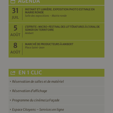
AGENDA
31
INSTANT ET LUMIÈRE. EXPOSITION PHOTO ESTIVALE EN
MAIRIE RONDE
Salle des expositions - Mairie ronde
JUIL
5
L’EFFRITE : MICRO-FESTIVAL DES LITTÉRATURES À L’ORAL DE
SEMER EN TERRITOIRE
Ambert
AOÛT
8
MARCHÉ DE PRODUCTEURS À AMBERT
Place Saint-Jean
AOÛT
EN 1 CLIC
Réservation de salles et de matériel
Réservation d’affichage
Programme du cinéma La Façade
Espace Citoyens – Services en ligne