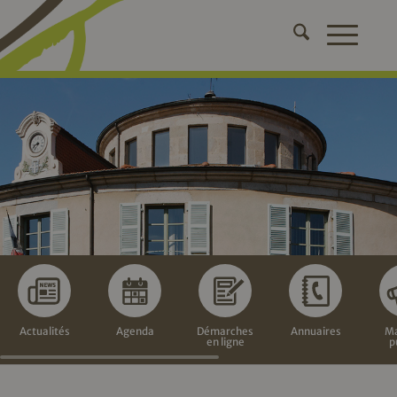
Actualités
Agenda
Démarches
Annuaires
Ma
en ligne
p