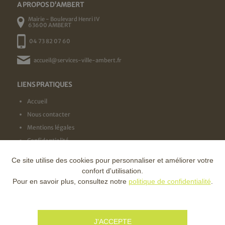
A PROPOS D'AMBERT
Mairie - Boulevard Henri IV
63600 AMBERT
04 73 82 07 60
accueil@services-ville-ambert.fr
LIENS PRATIQUES
Accueil
Nous contacter
Mentions légales
Confidentialité
Ce site utilise des cookies pour personnaliser et améliorer votre
NOS LABELS
confort d'utilisation.
Pour en savoir plus, consultez notre
politique de confidentialité
.
NOS FINANCEURS
J'ACCEPTE