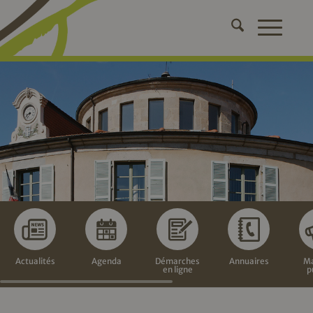
Actualités
Agenda
Démarches
Annuaires
Ma
en ligne
p