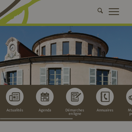
Actualités
Agenda
Démarches
Annuaires
Ma
en ligne
p