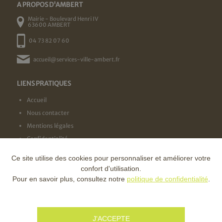
A PROPOS D'AMBERT
Mairie - Boulevard Henri IV
63600 AMBERT
04 73 82 07 60
accueil@services-ville-ambert.fr
LIENS PRATIQUES
Accueil
Nous contacter
Mentions légales
Confidentialité
Ce site utilise des cookies pour personnaliser et améliorer votre
NOS LABELS
confort d'utilisation.
Pour en savoir plus, consultez notre
politique de confidentialité
.
NOS FINANCEURS
J'ACCEPTE