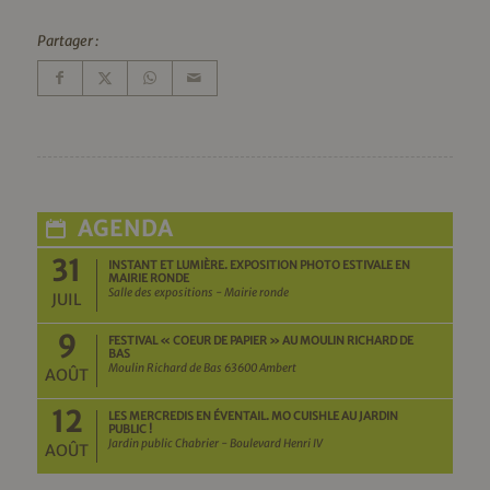
Partager :
AGENDA
31
INSTANT ET LUMIÈRE. EXPOSITION PHOTO ESTIVALE EN
MAIRIE RONDE
Salle des expositions - Mairie ronde
JUIL
9
FESTIVAL « COEUR DE PAPIER » AU MOULIN RICHARD DE
BAS
Moulin Richard de Bas 63600 Ambert
AOÛT
12
LES MERCREDIS EN ÉVENTAIL. MO CUISHLE AU JARDIN
PUBLIC !
Jardin public Chabrier - Boulevard Henri IV
AOÛT