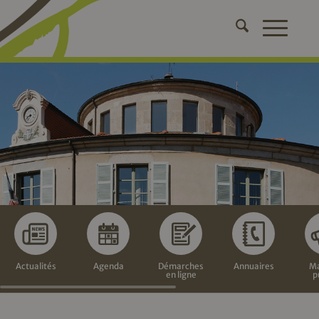
Actualités
Agenda
Démarches
Annuaires
Ma
en ligne
p