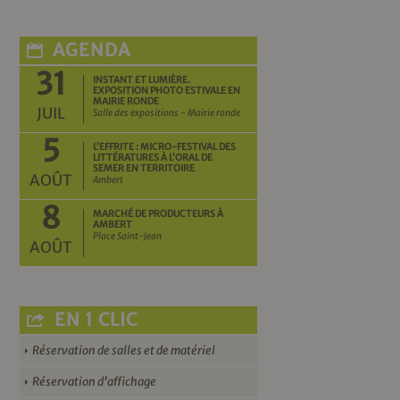
AGENDA
31
INSTANT ET LUMIÈRE.
EXPOSITION PHOTO ESTIVALE EN
MAIRIE RONDE
JUIL
Salle des expositions - Mairie ronde
5
L’EFFRITE : MICRO-FESTIVAL DES
LITTÉRATURES À L’ORAL DE
SEMER EN TERRITOIRE
AOÛT
Ambert
8
MARCHÉ DE PRODUCTEURS À
AMBERT
Place Saint-Jean
AOÛT
EN 1 CLIC
Réservation de salles et de matériel
Réservation d’affichage