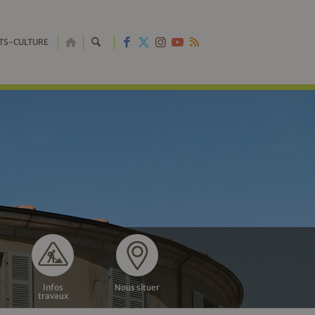
RETOUR
TS-CULTURE
À
L'ACCUEIL
Infos
Nous situer
travaux