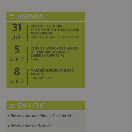
AGENDA
31
INSTANT ET LUMIÈRE.
EXPOSITION PHOTO ESTIVALE EN
MAIRIE RONDE
JUIL
Salle des expositions - Mairie ronde
5
L’EFFRITE : MICRO-FESTIVAL DES
LITTÉRATURES À L’ORAL DE
SEMER EN TERRITOIRE
AOÛT
Ambert
8
MARCHÉ DE PRODUCTEURS À
AMBERT
Place Saint-Jean
AOÛT
EN 1 CLIC
Réservation de salles et de matériel
Réservation d’affichage