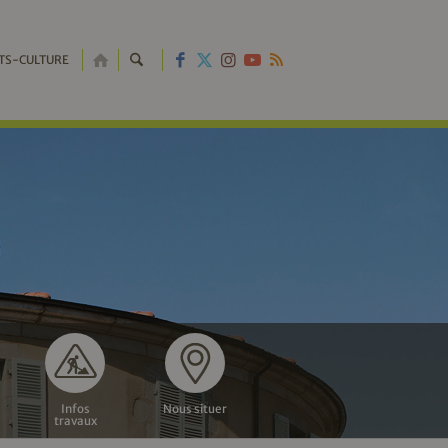
RETOUR
TS-CULTURE
À
L'ACCUEIL
Infos
Nous situer
travaux