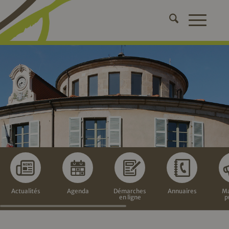
Actualités
Agenda
Démarches
Annuaires
Ma
en ligne
p