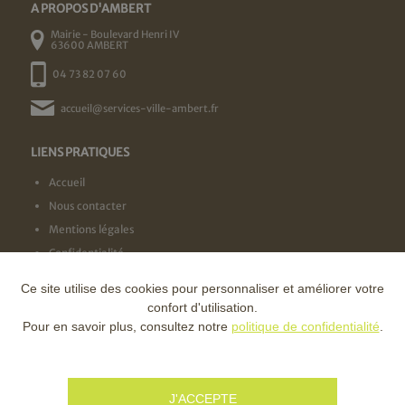
A PROPOS D'AMBERT
Mairie - Boulevard Henri IV
63600 AMBERT
04 73 82 07 60
accueil@services-ville-ambert.fr
LIENS PRATIQUES
Accueil
Nous contacter
Mentions légales
Confidentialité
Ce site utilise des cookies pour personnaliser et améliorer votre
NOS LABELS
confort d'utilisation.
Pour en savoir plus, consultez notre
politique de confidentialité
.
NOS FINANCEURS
J'ACCEPTE