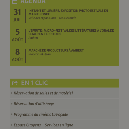
AGENDA
31
INSTANT ET LUMIÈRE. EXPOSITION PHOTO ESTIVALE EN
MAIRIE RONDE
Salle des expositions - Mairie ronde
JUIL
5
L’EFFRITE : MICRO-FESTIVAL DES LITTÉRATURES À L’ORAL DE
SEMER EN TERRITOIRE
Ambert
AOÛT
8
MARCHÉ DE PRODUCTEURS À AMBERT
Place Saint-Jean
AOÛT
EN 1 CLIC
Réservation de salles et de matériel
Réservation d’affichage
Programme du cinéma La Façade
Espace Citoyens – Services en ligne