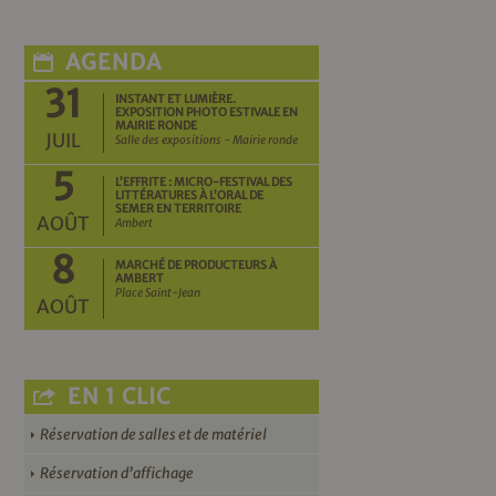
AGENDA
31
INSTANT ET LUMIÈRE.
EXPOSITION PHOTO ESTIVALE EN
MAIRIE RONDE
JUIL
Salle des expositions - Mairie ronde
5
L’EFFRITE : MICRO-FESTIVAL DES
LITTÉRATURES À L’ORAL DE
SEMER EN TERRITOIRE
AOÛT
Ambert
8
MARCHÉ DE PRODUCTEURS À
AMBERT
Place Saint-Jean
AOÛT
EN 1 CLIC
Réservation de salles et de matériel
Réservation d’affichage