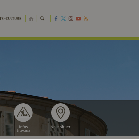
RETOUR
TS-CULTURE
À
L'ACCUEIL
Infos
Nous situer
travaux