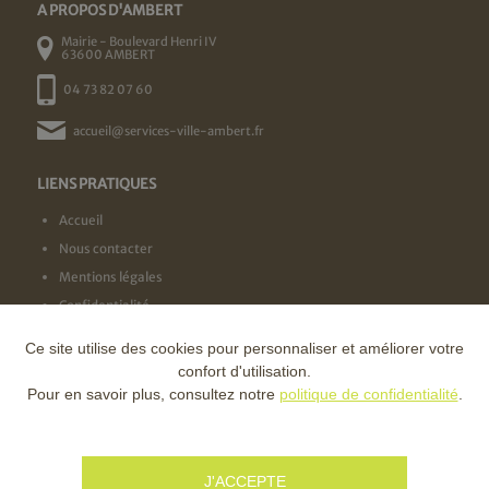
A PROPOS D'AMBERT
Mairie - Boulevard Henri IV
63600 AMBERT
04 73 82 07 60
accueil@services-ville-ambert.fr
LIENS PRATIQUES
Accueil
Nous contacter
Mentions légales
Confidentialité
Ce site utilise des cookies pour personnaliser et améliorer votre
NOS LABELS
confort d'utilisation.
Pour en savoir plus, consultez notre
politique de confidentialité
.
NOS FINANCEURS
J'ACCEPTE