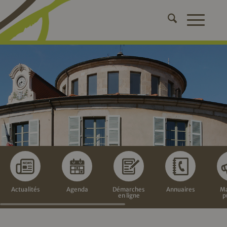
Actualités
Agenda
Démarches
Annuaires
Ma
en ligne
p