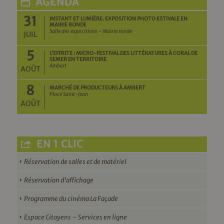
AGENDA
31
INSTANT ET LUMIÈRE. EXPOSITION PHOTO ESTIVALE EN
MAIRIE RONDE
Salle des expositions - Mairie ronde
JUIL
5
L’EFFRITE : MICRO-FESTIVAL DES LITTÉRATURES À L’ORAL DE
SEMER EN TERRITOIRE
Ambert
AOÛT
8
MARCHÉ DE PRODUCTEURS À AMBERT
Place Saint-Jean
AOÛT
EN 1 CLIC
Réservation de salles et de matériel
Réservation d’affichage
Programme du cinéma La Façade
Espace Citoyens – Services en ligne