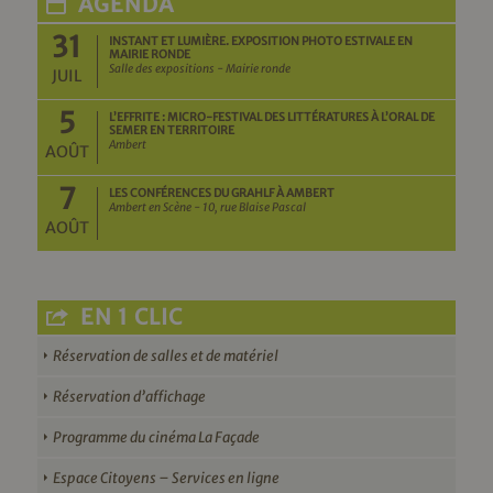
AGENDA
31
INSTANT ET LUMIÈRE. EXPOSITION PHOTO ESTIVALE EN
MAIRIE RONDE
Salle des expositions - Mairie ronde
JUIL
5
L’EFFRITE : MICRO-FESTIVAL DES LITTÉRATURES À L’ORAL DE
SEMER EN TERRITOIRE
Ambert
AOÛT
7
LES CONFÉRENCES DU GRAHLF À AMBERT
Ambert en Scène - 10, rue Blaise Pascal
AOÛT
EN 1 CLIC
Réservation de salles et de matériel
Réservation d’affichage
Programme du cinéma La Façade
Espace Citoyens – Services en ligne