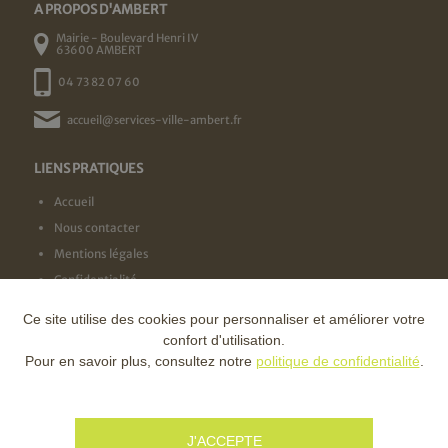
A PROPOS D'AMBERT
Mairie - Boulevard Henri IV
63600 AMBERT
04 73 82 07 60
accueil@services-ville-ambert.fr
LIENS PRATIQUES
Accueil
Nous contacter
Mentions légales
Confidentialité
Ce site utilise des cookies pour personnaliser et améliorer votre
NOS LABELS
confort d'utilisation.
Pour en savoir plus, consultez notre
politique de confidentialité
.
NOS FINANCEURS
J'ACCEPTE