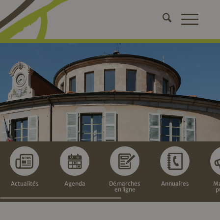
Actualités
Agenda
Démarches
Annuaires
Ma
en ligne
p